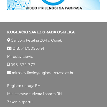
KUGLAČKI SAVEZ GRADA OSIJEKA
Šandora Petefija 204a, Osijek
OIB: 71175035791
Miroslav Liović
098-372-777
miroslav.liovic@kuglacki-savez-os.hr
Registar udruga RH
Ministarstvo turizma i sporta RH
Zakon o sportu