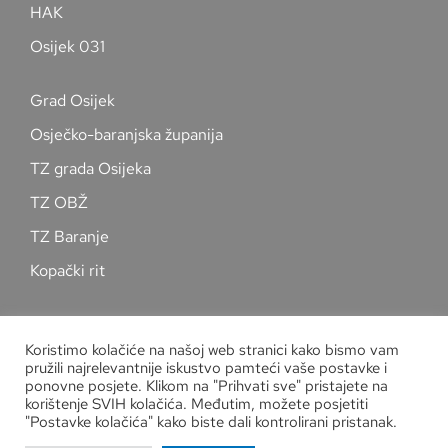
HAK
Osijek 031
Grad Osijek
Osječko-baranjska županija
TZ grada Osijeka
TZ OBŽ
TZ Baranje
Kopački rit
Pratite nas na društvenim mrežama
Koristimo kolačiće na našoj web stranici kako bismo vam
pružili najrelevantnije iskustvo pamteći vaše postavke i
ponovne posjete. Klikom na "Prihvati sve" pristajete na
korištenje SVIH kolačića. Međutim, možete posjetiti
"Postavke kolačića" kako biste dali kontrolirani pristanak.
Zaštita osobnih podataka