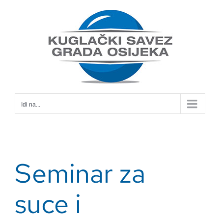
Skip
to
content
Idi na...
Seminar za
suce i