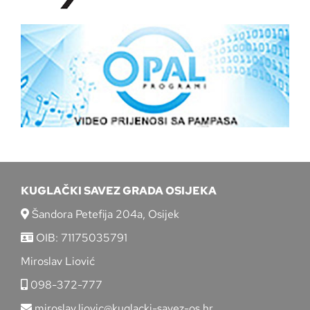
KUGLAČKI SAVEZ GRADA OSIJEKA
Šandora Petefija 204a, Osijek
OIB: 71175035791
Miroslav Liović
098-372-777
miroslav.liovic@kuglacki-savez-os.hr