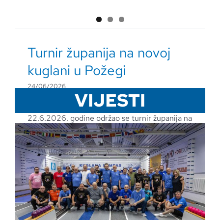
Turnir županija na novoj
kuglani u Požegi
24/06/2026
VIJESTI
Poštovane kuglačice i kuglači u ponedeljak
22.6.2026. godine održao se turnir županija na
novoj kuglani u Požegi. Nastupale su [...]
Pročitaj više