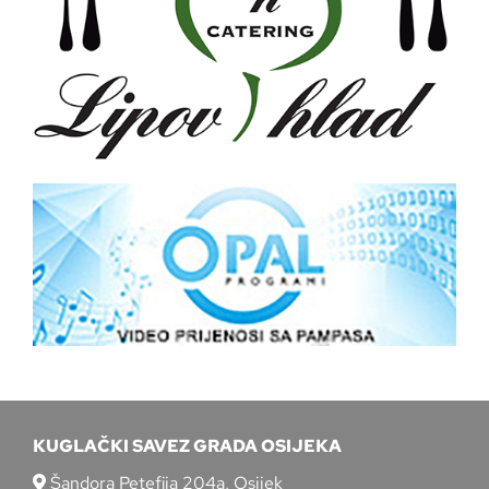
KUGLAČKI SAVEZ GRADA OSIJEKA
Šandora Petefija 204a, Osijek