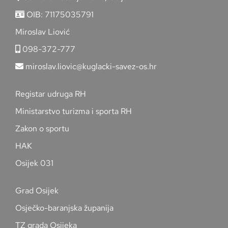
OIB: 71175035791
Miroslav Liović
098-372-777
miroslav.liovic@kuglacki-savez-os.hr
Registar udruga RH
Ministarstvo turizma i sporta RH
Zakon o sportu
HAK
Osijek 031
Grad Osijek
Osječko-baranjska županija
TZ grada Osijeka