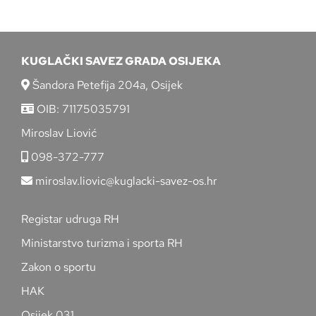
KUGLAČKI SAVEZ GRADA OSIJEKA
Šandora Petefija 204a, Osijek
OIB: 71175035791
Miroslav Liović
098-372-777
miroslav.liovic@kuglacki-savez-os.hr
Registar udruga RH
Ministarstvo turizma i sporta RH
Zakon o sportu
HAK
Osijek 031