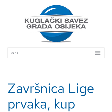
Skip
to
content
Idi na...
Završnica Lige
prvaka, kup