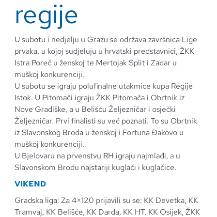
regije
U subotu i nedjelju u Grazu se održava završnica Lige
prvaka, u kojoj sudjeluju u hrvatski predstavnici, ŽKK
Istra Poreč u ženskoj te Mertojak Split i Zadar u
muškoj konkurenciji.
U subotu se igraju polufinalne utakmice kupa Regije
Istok. U Pitomači igraju ŽKK Pitomača i Obrtnik iz
Nove Gradiške, a u Belišću Željezničar i osječki
Željezničar. Prvi finalisti su već poznati. To su Obrtnik
iz Slavonskog Broda u ženskoj i Fortuna Đakovo u
muškoj konkurenciji.
U Bjelovaru na prvenstvu RH igraju najmlađi, a u
Slavonskom Brodu najstariji kuglači i kuglačice.
VIKEND
Gradska liga: Za 4×120 prijavili su se: KK Devetka, KK
Tramvaj, KK Belišće, KK Darda, KK HT, KK Osijek, ŽKK