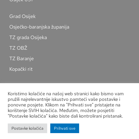
Grad Osijek
Osječko-baranjska županija
TZ grada Osijeka
TZ OBŽ
TZ Baranje
Kopački rit
Pratite nas na društvenim mrežama
Koristimo kolačiće na našoj web stranici kako bismo vam
pružili najrelevantnije iskustvo pamteći vaše postavke i
ponovne posjete. Klikom na "Prihvati sve" pristajete na
korištenje SVIH kolačića. Međutim, možete posjetiti
"Postavke kolačića" kako biste dali kontrolirani pristanak.
Zaštita osobnih podataka
Postavke kolačića
Prihvati sve
Copyright
Kuglački savez grada Osijeka