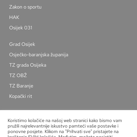
Zakon o sportu
HAK
Osijek 031
Grad Osijek
Osječko-baranjska županija
TZ grada Osijeka
TZ OBŽ
TZ Baranje
Kopački rit
Pratite nas na društvenim mrežama
Koristimo kolačiće na našoj web stranici kako bismo vam
pružili najrelevantnije iskustvo pamteći vaše postavke i
ponovne posjete. Klikom na "Prihvati sve" pristajete na
korištenje SVIH kolačića. Međutim, možete posjetiti