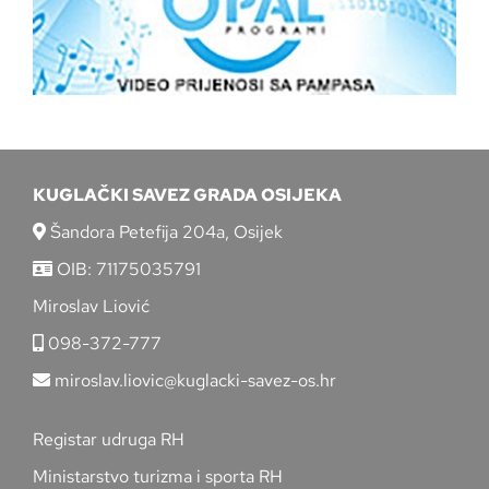
KUGLAČKI SAVEZ GRADA OSIJEKA
Šandora Petefija 204a, Osijek
OIB: 71175035791
Miroslav Liović
098-372-777
miroslav.liovic@kuglacki-savez-os.hr
Registar udruga RH
Ministarstvo turizma i sporta RH