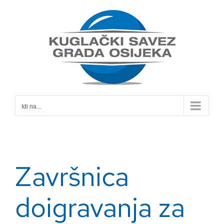
Skip
to
content
Idi na...
Završnica
doigravanja za