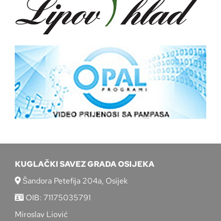
KUGLAČKI SAVEZ GRADA OSIJEKA
Šandora Petefija 204a, Osijek
OIB: 71175035791
Miroslav Liović