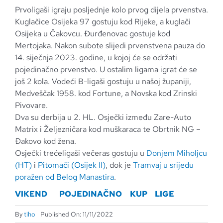
Prvoligaši igraju posljednje kolo prvog dijela prvenstva.
Kuglačice Osijeka 97 gostuju kod Rijeke, a kuglači
Osijeka u Čakovcu. Đurđenovac gostuje kod
Mertojaka. Nakon subote slijedi prvenstvena pauza do
14. siječnja 2023. godine, u kojoj će se održati
pojedinačno prvenstvo. U ostalim ligama igrat će se
još 2 kola. Vodeći B-ligaši gostuju u našoj županiji,
Medveščak 1958. kod Fortune, a Novska kod Zrinski
Pivovare.
Dva su derbija u 2. HL. Osječki između Zare-Auto
Matrix i Željezničara kod muškaraca te Obrtnik NG –
Đakovo kod žena.
Osječki trećeligaši večeras gostuju u
Donjem Miholjcu
(HT)
i
Pitomači (Osijek II)
, dok je
Tramvaj u srijedu
poražen od Belog Manastira
.
VIKEND
POJEDINAČNO
KUP
LIGE
By
tiho
Published On: 11/11/2022