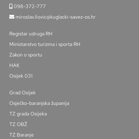
098-372-777
miroslav.liovic@kuglacki-savez-os.hr
Registar udruga RH
Ministarstvo turizma i sporta RH
Zakon o sportu
HAK
Osijek 031
Grad Osijek
Osječko-baranjska županija
TZ grada Osijeka
TZ OBŽ
TZ Baranje