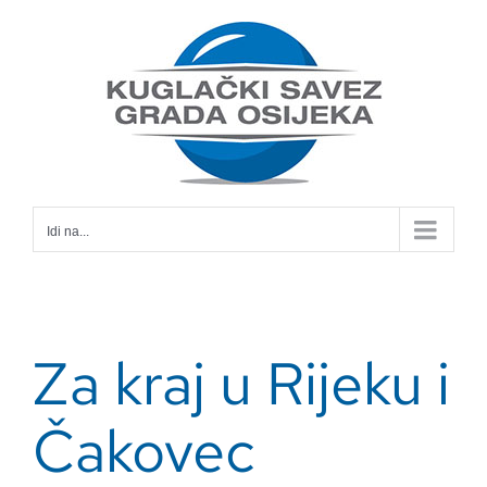
Skip
to
content
Idi na...
Za kraj u Rijeku i
Čakovec