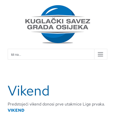
Skip
to
content
Idi na...
Vikend
Predstojeći vikend donosi prve utakmice Lige prvaka.
VIKEND