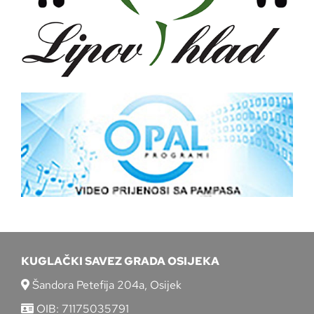
KUGLAČKI SAVEZ GRADA OSIJEKA
Šandora Petefija 204a, Osijek
OIB: 71175035791