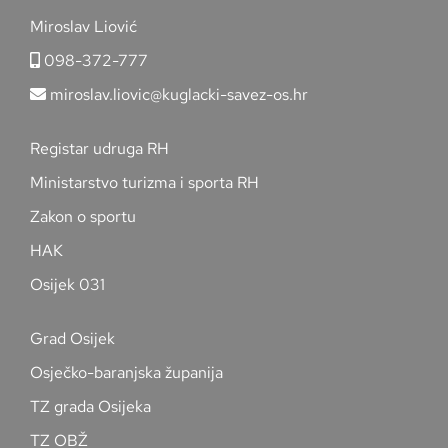
Miroslav Liović
098-372-777
miroslav.liovic@kuglacki-savez-os.hr
Registar udruga RH
Ministarstvo turizma i sporta RH
Zakon o sportu
HAK
Osijek 031
Grad Osijek
Osječko-baranjska županija
TZ grada Osijeka
TZ OBŽ