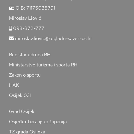
OIB: 71175035791
Miroslav Liović
098-372-777
miroslav.liovic@kuglacki-savez-os.hr
Registar udruga RH
Ministarstvo turizma i sporta RH
Zakon o sportu
HAK
Osijek 031
Grad Osijek
Osječko-baranjska županija
TZ grada Osijeka