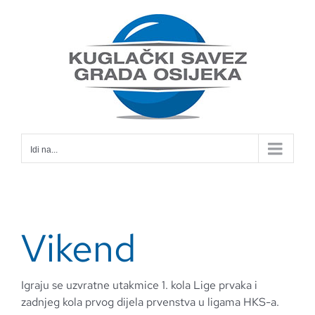
Skip
to
content
Idi na...
Vikend
Igraju se uzvratne utakmice 1. kola Lige prvaka i
zadnjeg kola prvog dijela prvenstva u ligama HKS-a.