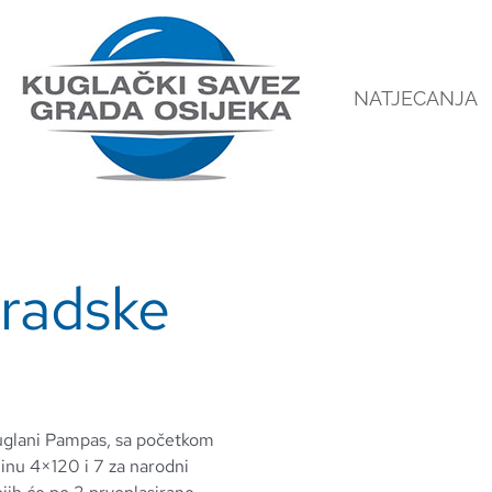
NATJECANJA
gradske
kuglani Pampas, sa početkom
plinu 4×120 i 7 za narodni