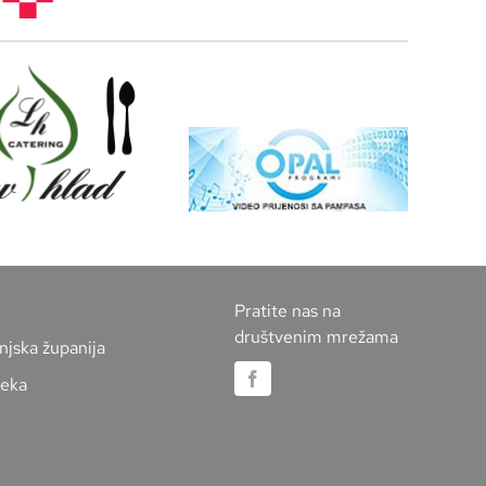
Pratite nas na
društvenim mrežama
njska županija
jeka