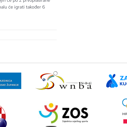
ojih će po 2 prvoplasirane
alu će igrati također 6