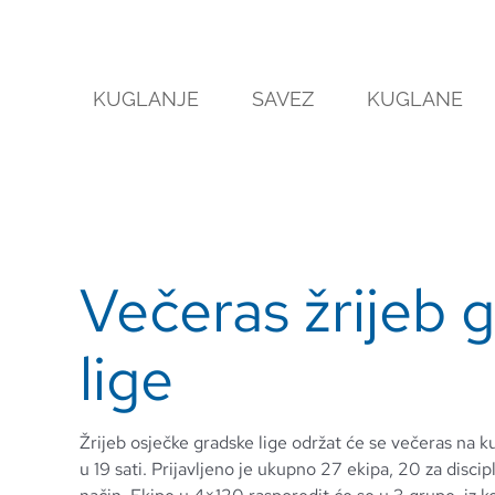
Skip
to
content
KUGLANJE
SAVEZ
KUGLANE
Večeras žrijeb 
lige
Žrijeb osječke gradske lige održat će se večeras na 
u 19 sati. Prijavljeno je ukupno 27 ekipa, 20 za disci