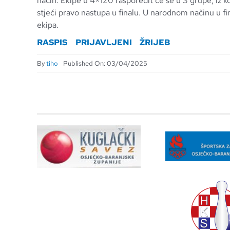
način. Ekipe u 4×120 rasporedit će se u 3 grupe, iz k
stjeći pravo nastupa u finalu. U narodnom načinu u fin
ekipa.
RASPIS
PRIJAVLJENI
ŽRIJEB
By
tiho
Published On: 03/04/2025