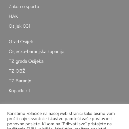
Zakon o sportu
HAK
Osijek 031
Grad Osijek
Osječko-baranjska županija
TZ grada Osijeka
TZ OBŽ
TZ Baranje
Kopački rit
Pratite nas na društvenim mrežama
Koristimo kolačiće na našoj web stranici kako bismo vam
pružili najrelevantnije iskustvo pamteći vaše postavke i
ponovne posjete. Klikom na "Prihvati sve" pristajete na
korištenje SVIH kolačića. Međutim, možete posjetiti