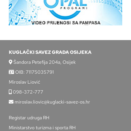
KUGLAČKI SAVEZ GRADA OSIJEKA
Šandora Petefija 204a, Osijek
OIB: 71175035791
Miroslav Liović
098-372-777
miroslav.liovic@kuglacki-savez-os.hr
Registar udruga RH
Ministarstvo turizma i sporta RH