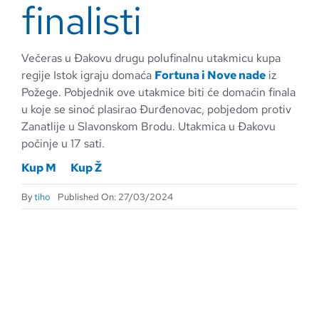
finalisti
Večeras u Đakovu drugu polufinalnu utakmicu kupa
regije Istok igraju domaća
Fortuna i Nove nade
iz
Požege. Pobjednik ove utakmice biti će domaćin finala
u koje se sinoć plasirao Đurđenovac, pobjedom protiv
Zanatlije u Slavonskom Brodu. Utakmica u Đakovu
počinje u 17 sati.
Kup M
Kup Ž
By
tiho
Published On: 27/03/2024