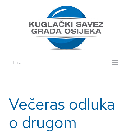
Skip
to
content
Idi na...
Večeras odluka
o drugom