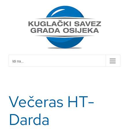
Skip
to
content
Idi na...
Večeras HT-
Darda