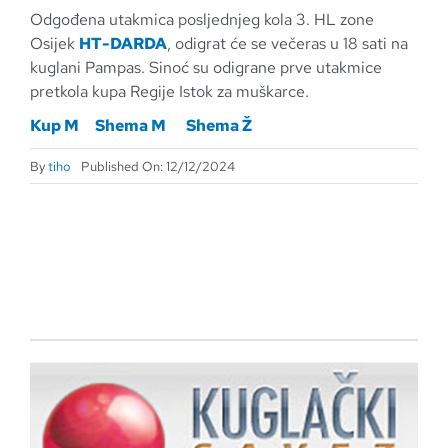
Odgođena utakmica posljednjeg kola 3. HL zone
Osijek
HT-DARDA
, odigrat će se večeras u 18 sati na
kuglani Pampas. Sinoć su odigrane prve utakmice
pretkola kupa Regije Istok za muškarce.
Kup M
Shema M
Shema Ž
By
tiho
Published On: 12/12/2024