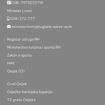
OIB: 71175035791
Miroslav Liović
098-372-777
miroslav.liovic@kuglacki-savez-os.hr
Registar udruga RH
Ministarstvo turizma i sporta RH
Zakon o sportu
HAK
Osijek 031
Grad Osijek
Osječko-baranjska županija
TZ grada Osijeka