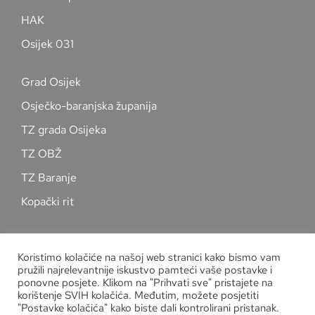
HAK
Osijek 031
Grad Osijek
Osječko-baranjska županija
TZ grada Osijeka
TZ OBŽ
TZ Baranje
Kopački rit
Pratite nas na društvenim mrežama
Koristimo kolačiće na našoj web stranici kako bismo vam
pružili najrelevantnije iskustvo pamteći vaše postavke i
ponovne posjete. Klikom na "Prihvati sve" pristajete na
korištenje SVIH kolačića. Međutim, možete posjetiti
"Postavke kolačića" kako biste dali kontrolirani pristanak.
Zaštita osobnih podataka