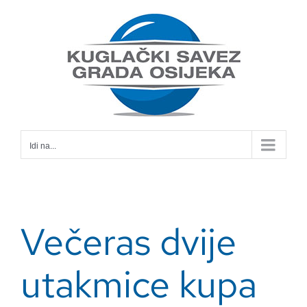
Skip
to
content
Idi na...
Večeras dvije
utakmice kupa