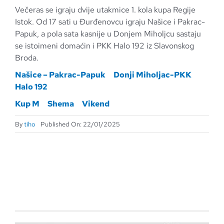
Večeras se igraju dvije utakmice 1. kola kupa Regije
Istok. Od 17 sati u Đurđenovcu igraju Našice i Pakrac-
Papuk, a pola sata kasnije u Donjem Miholjcu sastaju
se istoimeni domaćin i PKK Halo 192 iz Slavonskog
Broda.
Našice – Pakrac-Papuk
Donji Miholjac-PKK
Halo 192
Kup M
Shema
Vikend
By
tiho
Published On: 22/01/2025