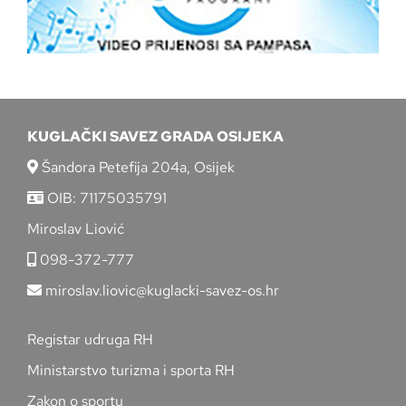
KUGLAČKI SAVEZ GRADA OSIJEKA
Šandora Petefija 204a, Osijek
OIB: 71175035791
Miroslav Liović
098-372-777
miroslav.liovic@kuglacki-savez-os.hr
Registar udruga RH
Ministarstvo turizma i sporta RH
Zakon o sportu