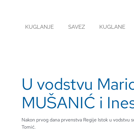
Skip
to
content
KUGLANJE
SAVEZ
KUGLANE
U vodstvu Mari
MUŠANIĆ i Ine
Nakon prvog dana prvenstva Regije Istok u vodstvu s
Tomić.