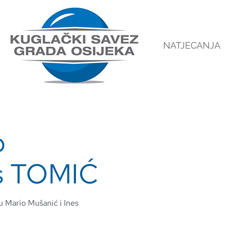
NATJECANJA
o
s TOMIĆ
u Mario Mušanić i Ines