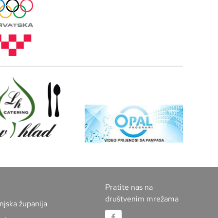
Pratite nas na
društvenim mrežama
njska županija