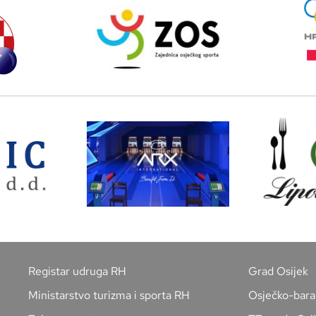
Registar udruga RH
Grad Osijek
Ministarstvo turizma i sporta RH
Osječko-bara