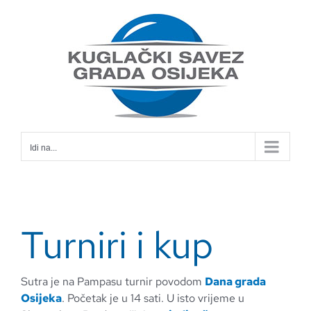
Skip
to
content
Idi na...
Turniri i kup
Sutra je na Pampasu turnir povodom
Dana grada
Osijeka
. Početak je u 14 sati. U isto vrijeme u