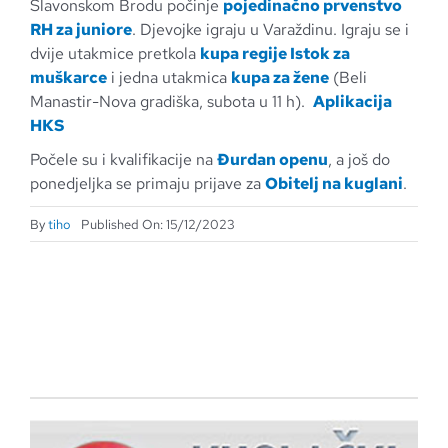
Slavonskom Brodu počinje
pojedinačno prvenstvo
RH za juniore
. Djevojke igraju u Varaždinu. Igraju se i
dvije utakmice pretkola
kupa regije Istok za
muškarce
i jedna utakmica
kupa za žene
(Beli
Manastir-Nova gradiška, subota u 11 h).
Aplikacija
HKS
Počele su i kvalifikacije na
Đurdan openu
, a još do
ponedjeljka se primaju prijave za
Obitelj na kuglani
.
By
tiho
Published On: 15/12/2023