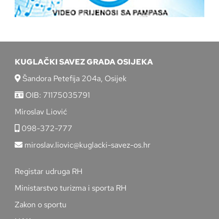
KUGLAČKI SAVEZ GRADA OSIJEKA
Šandora Petefija 204a, Osijek
OIB: 71175035791
Miroslav Liović
098-372-777
miroslav.liovic@kuglacki-savez-os.hr
Registar udruga RH
Ministarstvo turizma i sporta RH
Zakon o sportu