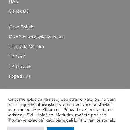
HAK
Osijek 031
Grad Osijek
Osječko-baranjska županija
TZ grada Osijeka
TZ OBŽ
TZ Baranje
Kopački rit
Pratite nas na društvenim mrežama
Koristimo kolačiće na našoj web stranici kako bismo vam
pružili najrelevantnije iskustvo pamteći vaše postavke i
ponovne posjete. Klikom na "Prihvati sve" pristajete na
korištenje SVIH kolačića. Međutim, možete posjetiti
"Postavke kolačića" kako biste dali kontrolirani pristanak.
Zaštita osobnih podataka