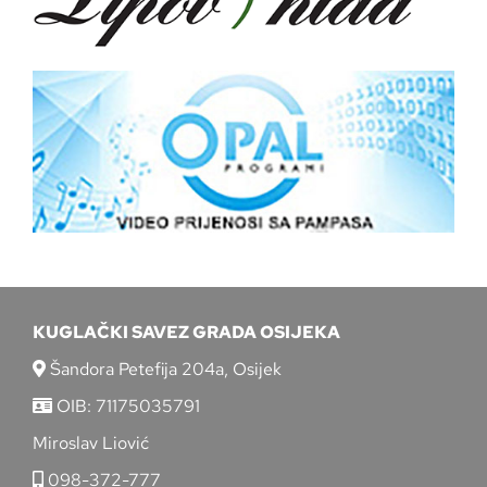
KUGLAČKI SAVEZ GRADA OSIJEKA
Šandora Petefija 204a, Osijek
OIB: 71175035791
Miroslav Liović
098-372-777