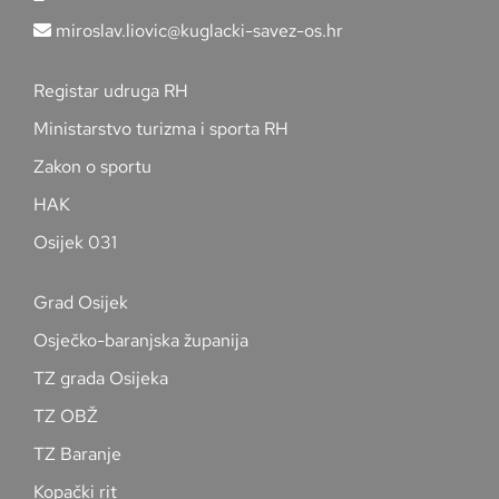
miroslav.liovic@kuglacki-savez-os.hr
Registar udruga RH
Ministarstvo turizma i sporta RH
Zakon o sportu
HAK
Osijek 031
Grad Osijek
Osječko-baranjska županija
TZ grada Osijeka
TZ OBŽ
TZ Baranje
Kopački rit