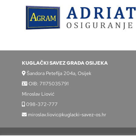
KUGLAČKI SAVEZ GRADA OSIJEKA
Šandora Petefija 204a, Osijek
OIB: 71175035791
Miroslav Liović
098-372-777
miroslav.liovic@kuglacki-savez-os.hr