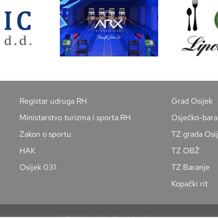
Registar udruga RH
Grad Osijek
Ministarstvo turizma i sporta RH
Osječko-bara
Zakon o sportu
TZ grada Osi
HAK
TZ OBŽ
Osijek 031
TZ Baranje
Kopački rit