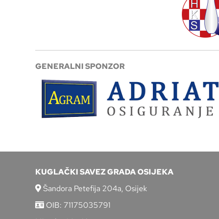
GENERALNI SPONZOR
KUGLAČKI SAVEZ GRADA OSIJEKA
Šandora Petefija 204a, Osijek
OIB: 71175035791