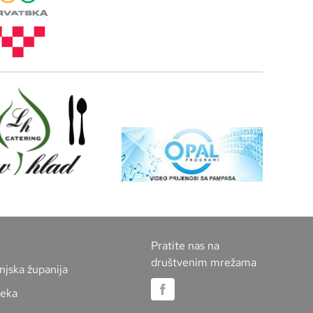
Pratite nas na
društvenim mrežama
njska županija
jeka