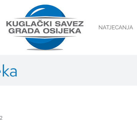
NATJECANJA
eka
22