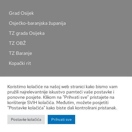
Grad Osijek
Osječko-baranjska županija
TZ grada Osijeka
TZ OBŽ
TZ Baranje
Kopački rit
Pratite nas na društvenim mrežama
Koristimo kolačiće na našoj web stranici kako bismo vam
pružili najrelevantnije iskustvo pamteći vaše postavke i
ponovne posjete. Klikom na "Prihvati sve" pristajete na
korištenje SVIH kolačića. Međutim, možete posjetiti
"Postavke kolačića" kako biste dali kontrolirani pristanak.
Zaštita osobnih podataka
Postavke kolačića
Prihvati sve
Copyright
Kuglački savez grada Osijeka