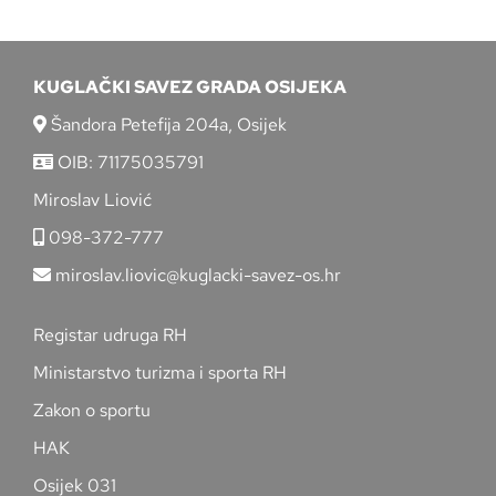
KUGLAČKI SAVEZ GRADA OSIJEKA
Šandora Petefija 204a, Osijek
OIB: 71175035791
Miroslav Liović
098-372-777
miroslav.liovic@kuglacki-savez-os.hr
Registar udruga RH
Ministarstvo turizma i sporta RH
Zakon o sportu
HAK
Osijek 031