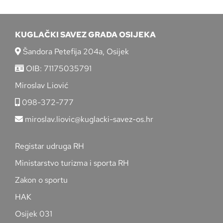
KUGLAČKI SAVEZ GRADA OSIJEKA
Šandora Petefija 204a, Osijek
OIB: 71175035791
Miroslav Liović
098-372-777
miroslav.liovic@kuglacki-savez-os.hr
Registar udruga RH
Ministarstvo turizma i sporta RH
Zakon o sportu
HAK
Osijek 031