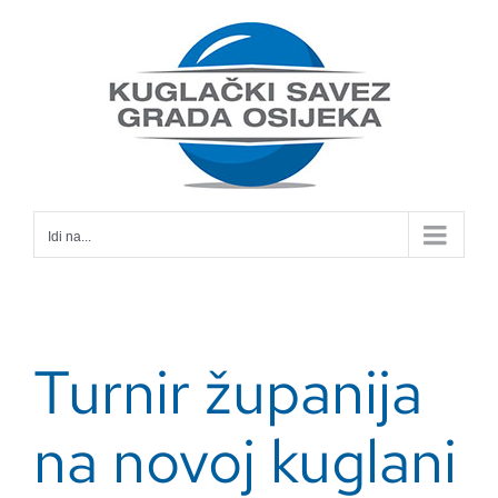
Skip
to
content
Idi na...
Turnir županija
na novoj kuglani