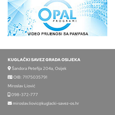
KUGLAČKI SAVEZ GRADA OSIJEKA
Šandora Petefija 204a, Osijek
OIB: 71175035791
Miroslav Liović
098-372-777
miroslav.liovic@kuglacki-savez-os.hr