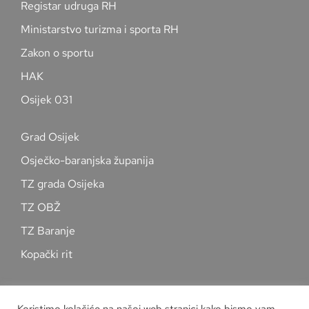
Registar udruga RH
Ministarstvo turizma i sporta RH
Zakon o sportu
HAK
Osijek 031
Grad Osijek
Osječko-baranjska županija
TZ grada Osijeka
TZ OBŽ
TZ Baranje
Kopački rit
Pratite nas na društvenim mrežama
Koristimo kolačiće na našoj web stranici kako bismo vam