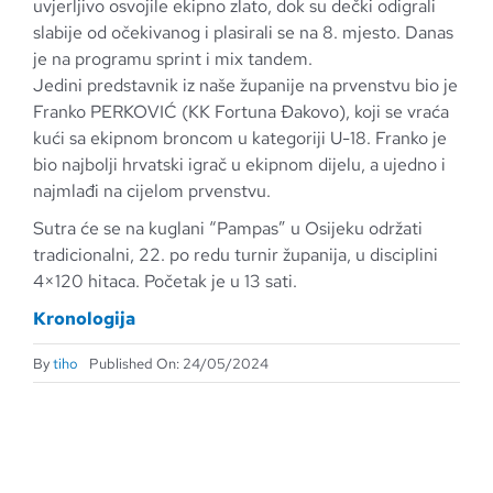
uvjerljivo osvojile ekipno zlato, dok su dečki odigrali
slabije od očekivanog i plasirali se na 8. mjesto. Danas
je na programu sprint i mix tandem.
Jedini predstavnik iz naše županije na prvenstvu bio je
Franko PERKOVIĆ (KK Fortuna Đakovo), koji se vraća
kući sa ekipnom broncom u kategoriji U-18. Franko je
bio najbolji hrvatski igrač u ekipnom dijelu, a ujedno i
najmlađi na cijelom prvenstvu.
Sutra će se na kuglani “Pampas” u Osijeku održati
tradicionalni, 22. po redu turnir županija, u disciplini
4×120 hitaca. Početak je u 13 sati.
Kronologija
By
tiho
Published On: 24/05/2024