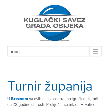
Skip
to
content
Idi na...
Turnir županija
U
Breznom
su ovih dana na stazama igračice i igrači
do 23 godine starosti. Prekjučer su mlade Hrvatice