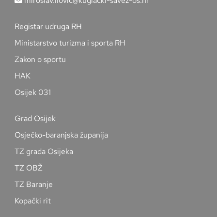
miroslav.liovic@kuglacki-savez-os.hr
Registar udruga RH
Ministarstvo turizma i sporta RH
Zakon o sportu
HAK
Osijek 031
Grad Osijek
Osječko-baranjska županija
TZ grada Osijeka
TZ OBŽ
TZ Baranje
Kopački rit