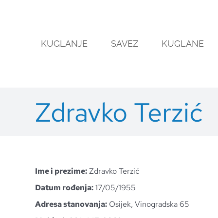
Skip
to
content
KUGLANJE
SAVEZ
KUGLANE
Zdravko Terzić
Ime i prezime:
Zdravko Terzić
Datum rođenja:
17/05/1955
Adresa stanovanja:
Osijek, Vinogradska 65