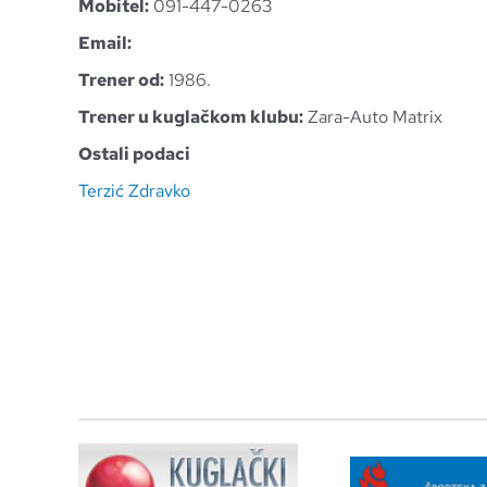
Mobitel:
091-447-0263
Email:
Trener od:
1986.
Trener u kuglačkom klubu:
Zara-Auto Matrix
Ostali podaci
Terzić Zdravko