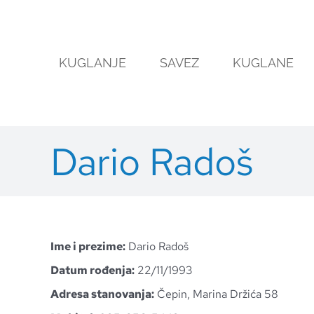
Skip
to
content
KUGLANJE
SAVEZ
KUGLANE
Dario Radoš
Ime i prezime:
Dario Radoš
Datum rođenja:
22/11/1993
Adresa stanovanja:
Čepin, Marina Držića 58