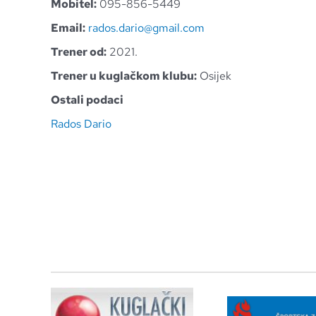
Mobitel:
095-856-5449
Email:
rados.dario@gmail.com
Trener od:
2021.
Trener u kuglačkom klubu:
Osijek
Ostali podaci
Rados Dario