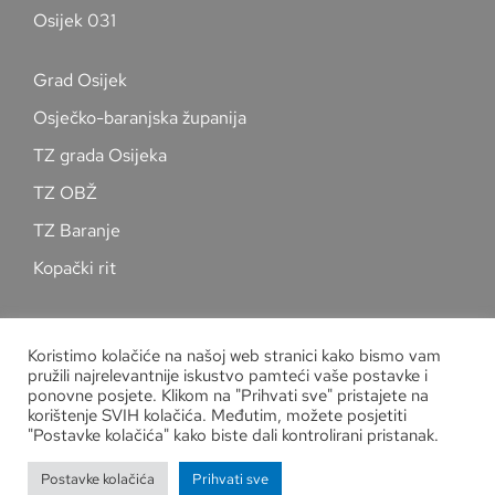
Osijek 031
Grad Osijek
Osječko-baranjska županija
TZ grada Osijeka
TZ OBŽ
TZ Baranje
Kopački rit
Pratite nas na društvenim mrežama
Koristimo kolačiće na našoj web stranici kako bismo vam
pružili najrelevantnije iskustvo pamteći vaše postavke i
ponovne posjete. Klikom na "Prihvati sve" pristajete na
korištenje SVIH kolačića. Međutim, možete posjetiti
"Postavke kolačića" kako biste dali kontrolirani pristanak.
Zaštita osobnih podataka
Postavke kolačića
Prihvati sve
Copyright
Kuglački savez grada Osijeka