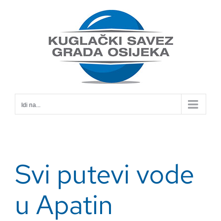
Skip
to
content
Idi na...
Svi putevi vode
u Apatin