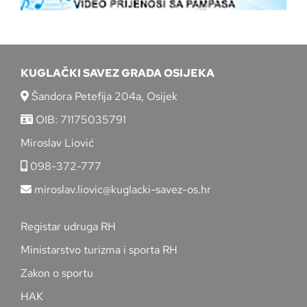
KUGLAČKI SAVEZ GRADA OSIJEKA
Šandora Petefija 204a, Osijek
OIB: 71175035791
Miroslav Liović
098-372-777
miroslav.liovic@kuglacki-savez-os.hr
Registar udruga RH
Ministarstvo turizma i sporta RH
Zakon o sportu
HAK