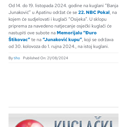
Od 14. do 19. listopada 2024. godine na kuglani “Banja
Junaković” u Apatinu održat će se
22. NBC Pokal
, na
kojem će sudjelovati i kuglači “Osijeka”. U sklopu
priprema za navedeno natjecanje osječki kuglači će
nastupiti ove subote na
Memorijalu “Đuro
Štikovac”
te na
“Junaković kupu”
, koji se održava
od 30. kolovoza do 1. rujna 2024., na istoj kuglani.
By
tiho
Published On: 21/08/2024