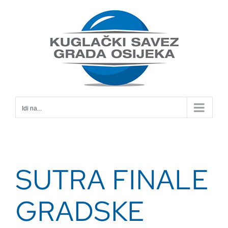
Skip
to
content
Idi na...
SUTRA FINALE
GRADSKE