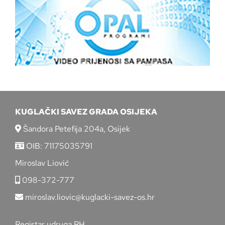
KUGLAČKI SAVEZ GRADA OSIJEKA
Šandora Petefija 204a, Osijek
OIB: 71175035791
Miroslav Liović
098-372-777
miroslav.liovic@kuglacki-savez-os.hr
Registar udruga RH