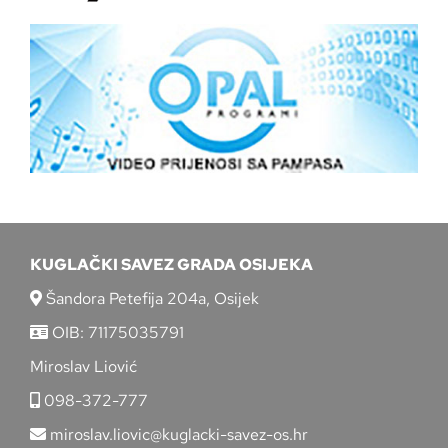
KUGLAČKI SAVEZ GRADA OSIJEKA
Šandora Petefija 204a, Osijek
OIB: 71175035791
Miroslav Liović
098-372-777
miroslav.liovic@kuglacki-savez-os.hr