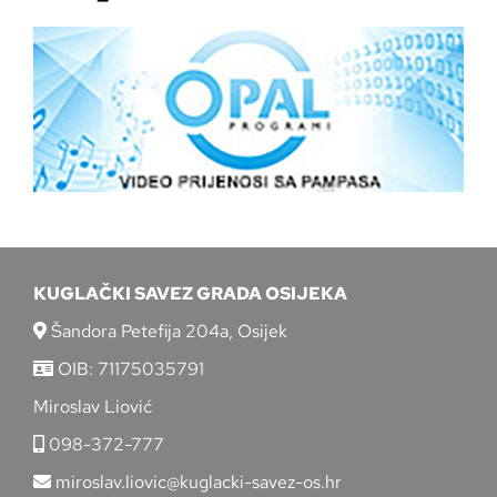
KUGLAČKI SAVEZ GRADA OSIJEKA
Šandora Petefija 204a, Osijek
OIB: 71175035791
Miroslav Liović
098-372-777
miroslav.liovic@kuglacki-savez-os.hr