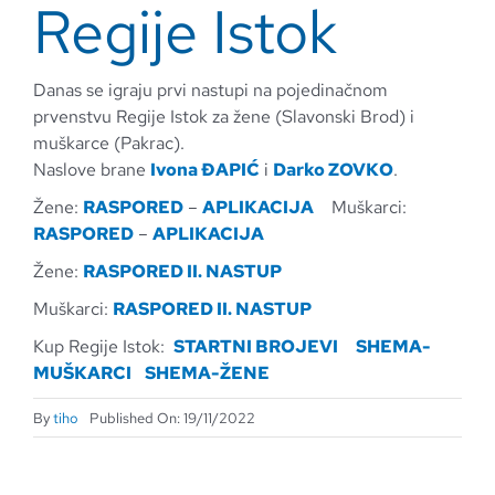
Regije Istok
Danas se igraju prvi nastupi na pojedinačnom
prvenstvu Regije Istok za žene (Slavonski Brod) i
muškarce (Pakrac).
Naslove brane
Ivona ĐAPIĆ
i
Darko ZOVKO
.
Žene:
RASPORED
–
APLIKACIJA
Muškarci:
RASPORED
–
APLIKACIJA
Žene:
RAS
PORED II. NASTUP
Muškarci:
RASPORED II. NASTUP
Kup Regije Istok:
STARTNI BROJEVI
SHEMA-
MUŠKARCI
SHEMA-ŽENE
By
tiho
Published On: 19/11/2022