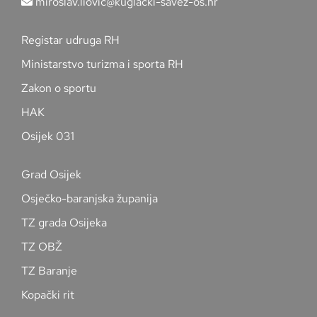
miroslav.liovic@kuglacki-savez-os.hr
Registar udruga RH
Ministarstvo turizma i sporta RH
Zakon o sportu
HAK
Osijek 031
Grad Osijek
Osječko-baranjska županija
TZ grada Osijeka
TZ OBŽ
TZ Baranje
Kopački rit