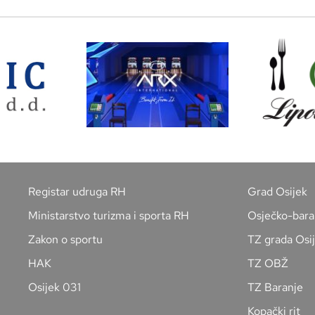
Registar udruga RH
Grad Osijek
Ministarstvo turizma i sporta RH
Osječko-bara
Zakon o sportu
TZ grada Osi
HAK
TZ OBŽ
Osijek 031
TZ Baranje
Kopački rit