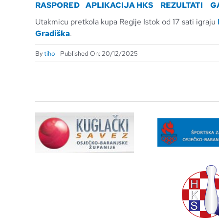
RASPORED
APLIKACIJA HKS
REZULTATI
G
Utakmicu pretkola kupa Regije Istok od 17 sati igraju
Gradiška
.
By
tiho
Published On: 20/12/2025