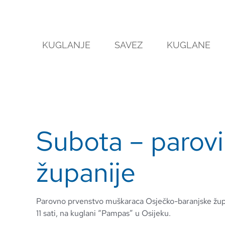
Skip
to
content
KUGLANJE
SAVEZ
KUGLANE
Subota – parovi
županije
Parovno prvenstvo muškaraca Osječko-baranjske župa
11 sati, na kuglani “Pampas” u Osijeku.