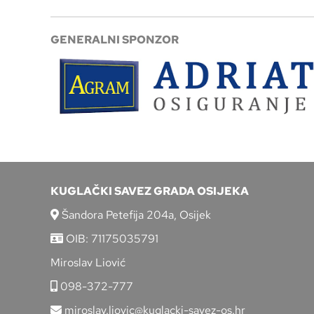
GENERALNI SPONZOR
KUGLAČKI SAVEZ GRADA OSIJEKA
Šandora Petefija 204a, Osijek
OIB: 71175035791
Miroslav Liović
098-372-777
miroslav.liovic@kuglacki-savez-os.hr