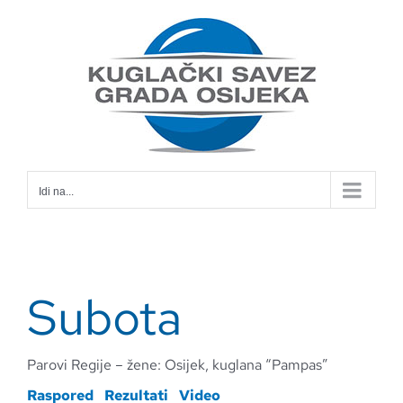
Skip
to
content
Idi na...
Subota
Parovi Regije – žene: Osijek, kuglana “Pampas”
Raspored
Rezultati
Video