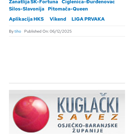
Zanatlija SK-Fortuna
Ciglenica-Đurđenovac
Silos-Slavonija
Pitomača-Queen
Aplikacija HKS
Vikend
LIGA PRVAKA
By
tiho
Published On: 06/12/2025