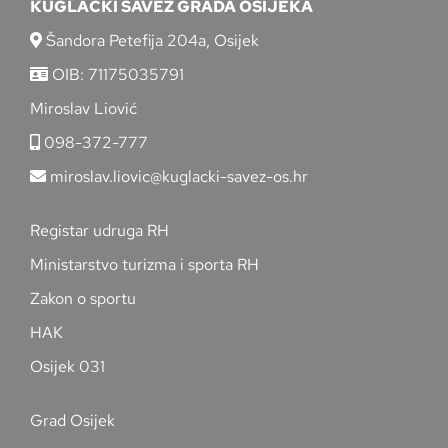
KUGLAČKI SAVEZ GRADA OSIJEKA
Šandora Petefija 204a, Osijek
OIB: 71175035791
Miroslav Liović
098-372-777
miroslav.liovic@kuglacki-savez-os.hr
Registar udruga RH
Ministarstvo turizma i sporta RH
Zakon o sportu
HAK
Osijek 031
Grad Osijek