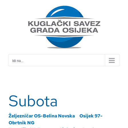
Skip
to
content
Idi na...
Subota
Željezničar OS-Belina Novska
Osijek 97-
Obrtnik NG