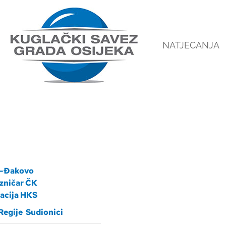
NATJECANJA
-Đakovo
ezničar ČK
acija HKS
Regije
Sudionici