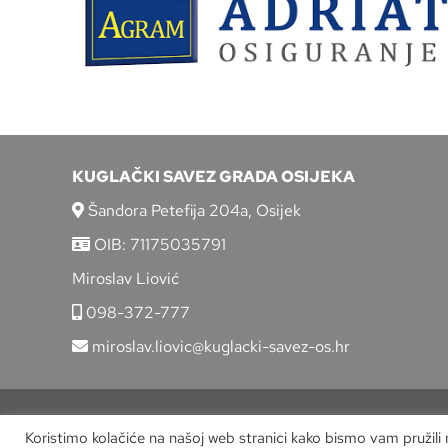
KUGLAČKI SAVEZ GRADA OSIJEKA
Šandora Petefija 204a, Osijek
OIB: 71175035791
Miroslav Liović
098-372-777
miroslav.liovic@kuglacki-savez-os.hr
Koristimo kolačiće na našoj web stranici kako bismo vam pružili