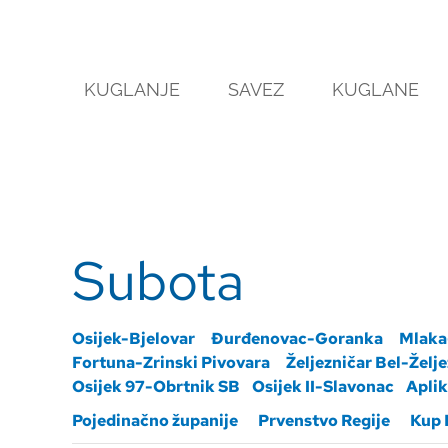
Skip
to
content
KUGLANJE
SAVEZ
KUGLANE
Subota
Osijek-Bjelovar
Đurđenovac-Goranka
Mlaka
Fortuna-Zrinski Pivovara
Željezničar Bel-Želj
Osijek 97-Obrtnik SB
Osijek II-Slavonac
Aplik
Pojedinačno županije
Prvenstvo Regije
Kup 