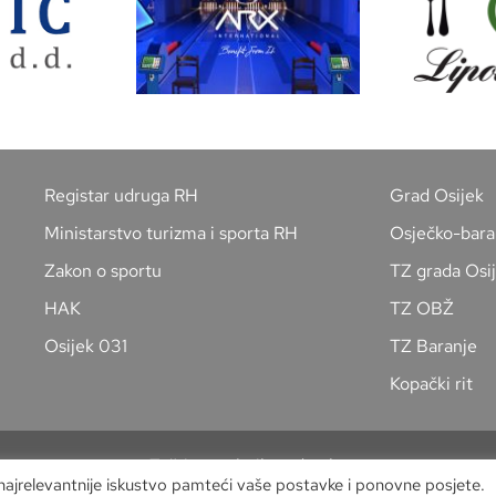
Registar udruga RH
Grad Osijek
Ministarstvo turizma i sporta RH
Osječko-bara
Zakon o sportu
TZ grada Osi
HAK
TZ OBŽ
Osijek 031
TZ Baranje
Kopački rit
Zaštita osobnih podataka
 najrelevantnije iskustvo pamteći vaše postavke i ponovne posjete.