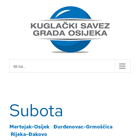
Skip
to
content
Idi na...
Subota
Mertojak-Osijek
Đurđenovac-Grmoščica
Rijeka-Đakovo