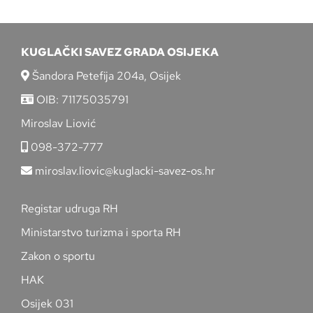
KUGLAČKI SAVEZ GRADA OSIJEKA
Šandora Petefija 204a, Osijek
OIB: 71175035791
Miroslav Liović
098-372-777
miroslav.liovic@kuglacki-savez-os.hr
Registar udruga RH
Ministarstvo turizma i sporta RH
Zakon o sportu
HAK
Osijek 031