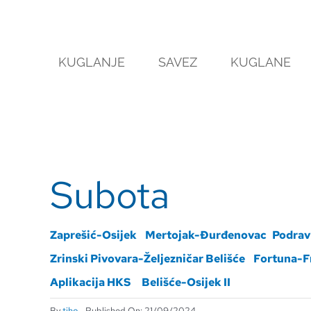
Skip
to
content
KUGLANJE
SAVEZ
KUGLANE
Subota
Zaprešić-Osijek
Mertojak-Đurđenovac
Podra
Zrinski Pivovara-Željezničar Belišće
Fortuna-F
Aplikacija HKS
Belišće-Osijek II
By
tiho
Published On: 21/09/2024