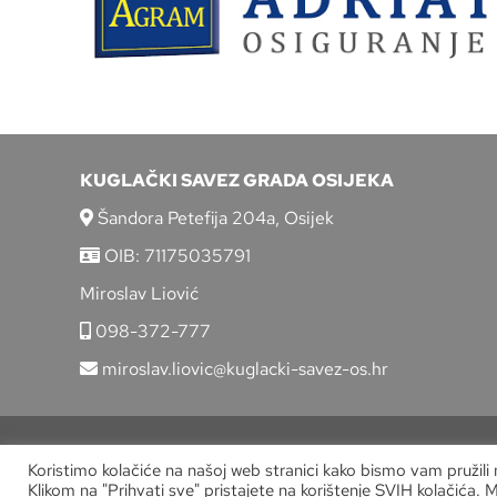
KUGLAČKI SAVEZ GRADA OSIJEKA
Šandora Petefija 204a, Osijek
OIB: 71175035791
Miroslav Liović
098-372-777
miroslav.liovic@kuglacki-savez-os.hr
Koristimo kolačiće na našoj web stranici kako bismo vam pružili
Klikom na "Prihvati sve" pristajete na korištenje SVIH kolačića. 