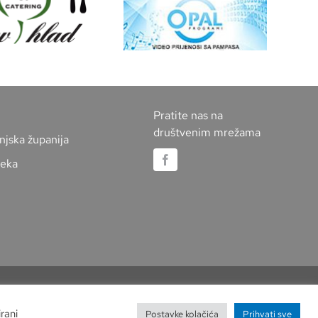
Pratite nas na
društvenim mrežama
njska županija
jeka
rani
Postavke kolačića
Prihvati sve