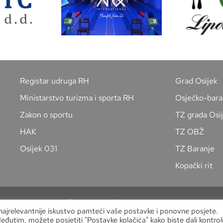
Registar udruga RH
Grad Osijek
Ministarstvo turizma i sporta RH
Osječko-bara
Zakon o sportu
TZ grada Osi
HAK
TZ OBŽ
Osijek 031
TZ Baranje
Kopački rit
Zaštita osobnih podataka
 najrelevantnije iskustvo pamteći vaše postavke i ponovne posjete.
Copyright
Kuglački savez grada Osijeka
Međutim, možete posjetiti "Postavke kolačića" kako biste dali kontroli