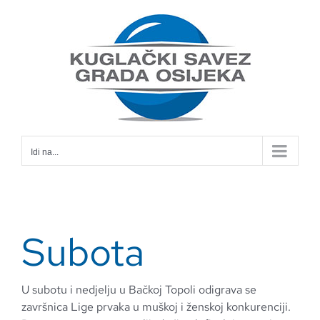
Skip
to
content
Idi na...
Subota
U subotu i nedjelju u Bačkoj Topoli odigrava se
završnica Lige prvaka u muškoj i ženskoj konkurenciji.