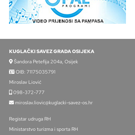
KUGLAČKI SAVEZ GRADA OSIJEKA
Šandora Petefija 204a, Osijek
OIB: 71175035791
Miroslav Liović
098-372-777
miroslav.liovic@kuglacki-savez-os.hr
Registar udruga RH
Ministarstvo turizma i sporta RH