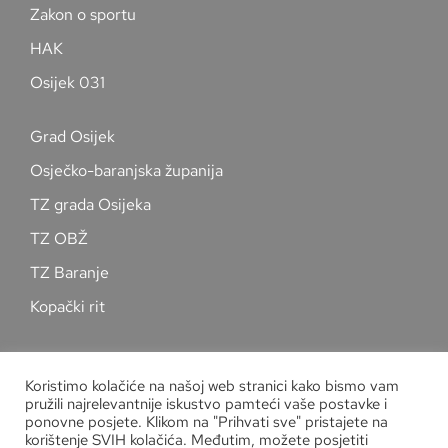
Zakon o sportu
HAK
Osijek 031
Grad Osijek
Osječko-baranjska županija
TZ grada Osijeka
TZ OBŽ
TZ Baranje
Kopački rit
Pratite nas na društvenim mrežama
Koristimo kolačiće na našoj web stranici kako bismo vam
pružili najrelevantnije iskustvo pamteći vaše postavke i
ponovne posjete. Klikom na "Prihvati sve" pristajete na
korištenje SVIH kolačića. Međutim, možete posjetiti