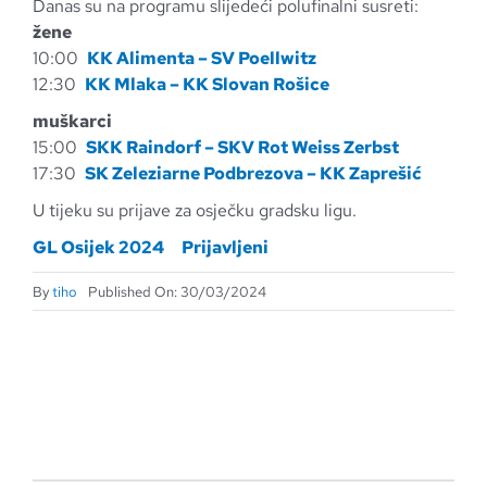
Danas su na programu slijedeći polufinalni susreti:
žene
10:00
KK Alimenta – SV Poellwitz
12:30
KK Mlaka – KK Slovan Rošice
muškarci
15:00
SKK Raindorf – SKV Rot Weiss Zerbst
17:30
SK Zeleziarne Podbrezova – KK Zaprešić
U tijeku su prijave za osječku gradsku ligu.
GL Osijek 2024
Prijavljeni
By
tiho
Published On: 30/03/2024