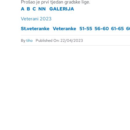
Prošao je prvi tjedan gradske lige.
A
B
C
NN
GALERIJA
Veterani 2023
St.veteranke
Veteranke
51-55
56-60
61-65
6
By
tiho
Published On: 22/04/2023