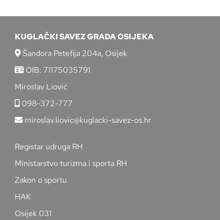
KUGLAČKI SAVEZ GRADA OSIJEKA
Šandora Petefija 204a, Osijek
OIB: 71175035791
Miroslav Liović
098-372-777
miroslav.liovic@kuglacki-savez-os.hr
Registar udruga RH
Ministarstvo turizma i sporta RH
Zakon o sportu
HAK
Osijek 031