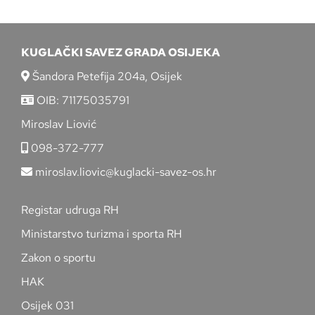
KUGLAČKI SAVEZ GRADA OSIJEKA
Šandora Petefija 204a, Osijek
OIB: 71175035791
Miroslav Liović
098-372-777
miroslav.liovic@kuglacki-savez-os.hr
Registar udruga RH
Ministarstvo turizma i sporta RH
Zakon o sportu
HAK
Osijek 031