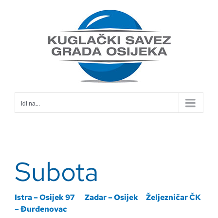
Skip
to
content
Idi na...
Subota
Istra – Osijek 97
Zadar – Osijek
Željezničar ČK
– Đurđenovac