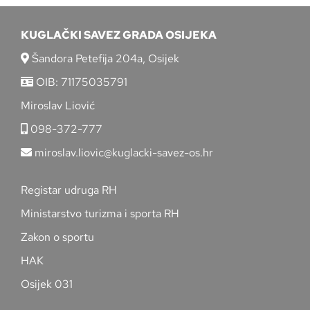
KUGLAČKI SAVEZ GRADA OSIJEKA
Šandora Petefija 204a, Osijek
OIB: 71175035791
Miroslav Liović
098-372-777
miroslav.liovic@kuglacki-savez-os.hr
Registar udruga RH
Ministarstvo turizma i sporta RH
Zakon o sportu
HAK
Osijek 031