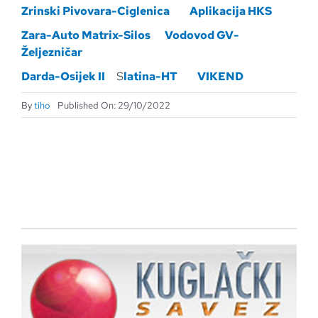
Zrinski Pivovara-Ciglenica
Aplikacija HKS
Zara-Auto Matrix-Silos
Vodovod GV-
Željezničar
Darda-Osijek II
S
latina-HT
VIKEND
By
tiho
Published On: 29/10/2022