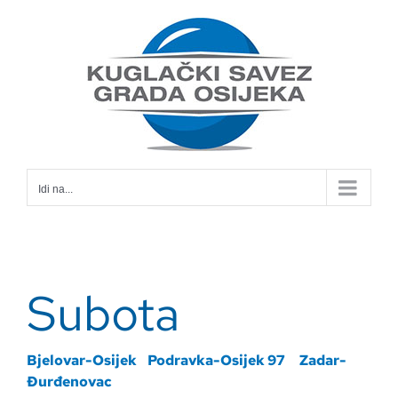
Skip
to
content
Idi na...
Subota
Bjelovar-Osijek
Podravka-Osijek 97
Zadar-
Đurđenovac