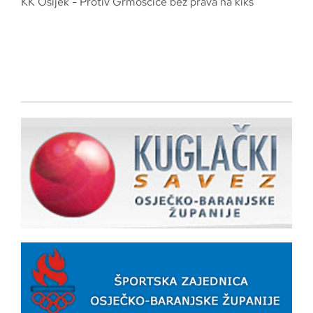
KK Osijek - Protiv Grmoščice bez prava na kiks