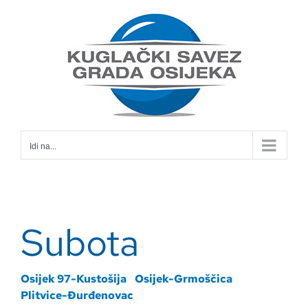
Skip
to
content
Idi na...
Subota
Osijek 97-Kustošija
Osijek-Grmoščica
Plitvice-Đurđenovac