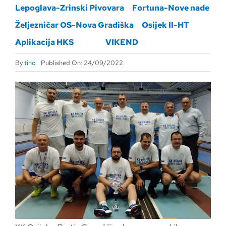
Lepoglava-Zrinski Pivovara
Fortuna-Nove nade
Željezničar OS-Nova Gradiška
Osijek II-HT
Aplikacija HKS
VIKEND
By
tiho
Published On: 24/09/2022