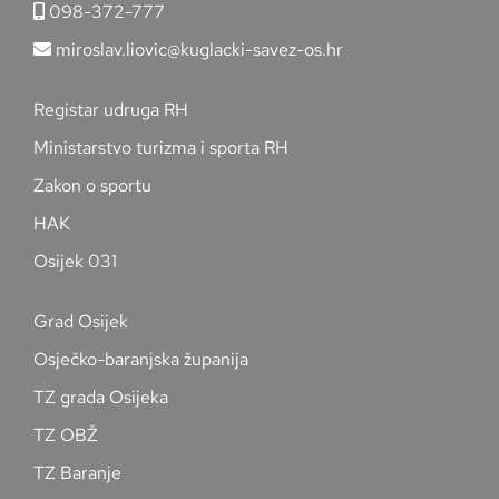
098-372-777
miroslav.liovic@kuglacki-savez-os.hr
Registar udruga RH
Ministarstvo turizma i sporta RH
Zakon o sportu
HAK
Osijek 031
Grad Osijek
Osječko-baranjska županija
TZ grada Osijeka
TZ OBŽ
TZ Baranje