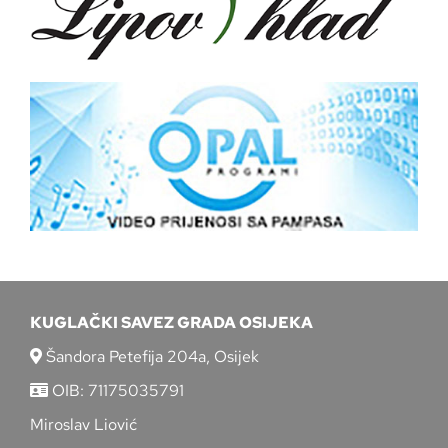
KUGLAČKI SAVEZ GRADA OSIJEKA
Šandora Petefija 204a, Osijek
OIB: 71175035791
Miroslav Liović