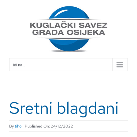
Skip
to
content
Idi na...
Sretni blagdani
By
tiho
Published On: 24/12/2022