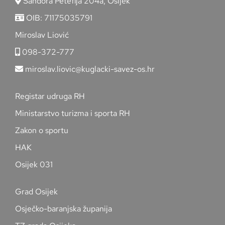
Šandora Petefija 204a, Osijek
OIB: 71175035791
Miroslav Liović
098-372-777
miroslav.liovic@kuglacki-savez-os.hr
Registar udruga RH
Ministarstvo turizma i sporta RH
Zakon o sportu
HAK
Osijek 031
Grad Osijek
Osječko-baranjska županija