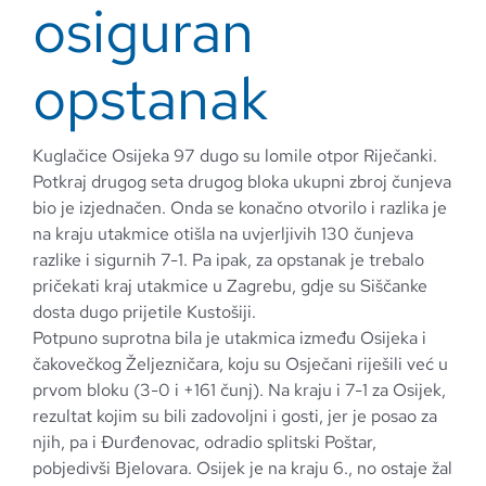
osiguran
opstanak
Kuglačice Osijeka 97 dugo su lomile otpor Riječanki.
Potkraj drugog seta drugog bloka ukupni zbroj čunjeva
bio je izjednačen. Onda se konačno otvorilo i razlika je
na kraju utakmice otišla na uvjerljivih 130 čunjeva
razlike i sigurnih 7-1. Pa ipak, za opstanak je trebalo
pričekati kraj utakmice u Zagrebu, gdje su Siščanke
dosta dugo prijetile Kustošiji.
Potpuno suprotna bila je utakmica između Osijeka i
čakovečkog Željezničara, koju su Osječani riješili već u
prvom bloku (3-0 i +161 čunj). Na kraju i 7-1 za Osijek,
rezultat kojim su bili zadovoljni i gosti, jer je posao za
njih, pa i Đurđenovac, odradio splitski Poštar,
pobjedivši Bjelovara. Osijek je na kraju 6., no ostaje žal