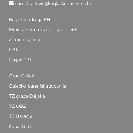
miroslav.liovic@kuglacki-savez-os.hr
Registar udruga RH
Ministarstvo turizma i sporta RH
Zakon o sportu
HAK
Osijek 031
Grad Osijek
Osječko-baranjska županija
TZ grada Osijeka
TZ OBŽ
TZ Baranje
Kopački rit