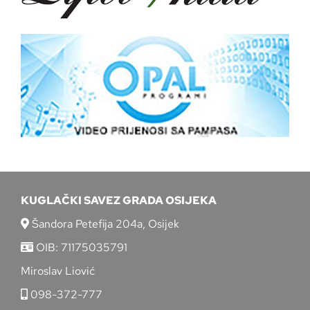
KUGLAČKI SAVEZ GRADA OSIJEKA
Šandora Petefija 204a, Osijek
OIB: 71175035791
Miroslav Liović
098-372-777