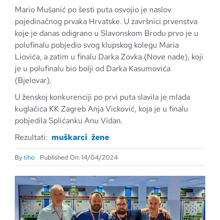
Mario Mušanić po šesti puta osvojio je naslov
pojedinačnog prvaka Hrvatske. U završnici prvenstva
koje je danas odigrano u Slavonskom Brodu prvo je u
polufinalu pobjedio svog klupskog kolegu Maria
Liovića, a zatim u finalu Darka Zovka (Nove nade), koji
je u polufinalu bio bolji od Darka Kasumovića
(Bjelovar).
U ženskoj konkurenciji po prvi puta slavila je mlada
kuglačica KK Zagreb Anja Vicković, koja je u finalu
pobjedila Splićanku Anu Vidan.
Rezultati:
muškarci
žene
By
tiho
Published On: 14/04/2024