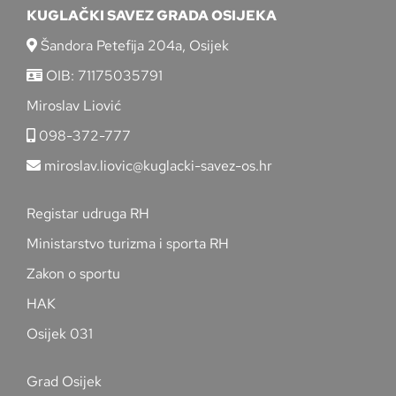
KUGLAČKI SAVEZ GRADA OSIJEKA
Šandora Petefija 204a, Osijek
OIB: 71175035791
Miroslav Liović
098-372-777
miroslav.liovic@kuglacki-savez-os.hr
Registar udruga RH
Ministarstvo turizma i sporta RH
Zakon o sportu
HAK
Osijek 031
Grad Osijek