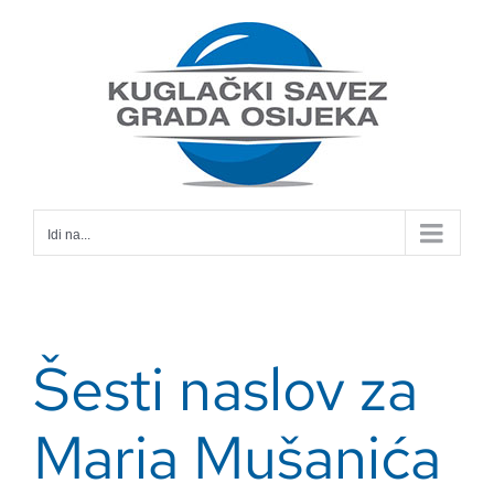
Skip
to
content
Idi na...
Šesti naslov za
Maria Mušanića