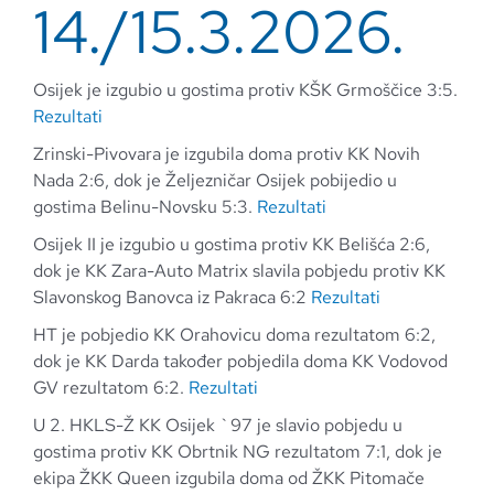
14./15.3.2026.
Osijek je izgubio u gostima protiv KŠK Grmoščice 3:5.
Rezultati
Zrinski-Pivovara je izgubila doma protiv KK Novih
Nada 2:6, dok je Željezničar Osijek pobijedio u
gostima Belinu-Novsku 5:3.
Rezultati
Osijek II je izgubio u gostima protiv KK Belišća 2:6,
dok je KK Zara-Auto Matrix slavila pobjedu protiv KK
Slavonskog Banovca iz Pakraca 6:2
Rezultati
HT je pobjedio KK Orahovicu doma rezultatom 6:2,
dok je KK Darda također pobjedila doma KK Vodovod
GV rezultatom 6:2.
Rezultati
U 2. HKLS-Ž KK Osijek `97 je slavio pobjedu u
gostima protiv KK Obrtnik NG rezultatom 7:1, dok je
ekipa ŽKK Queen izgubila doma od ŽKK Pitomače