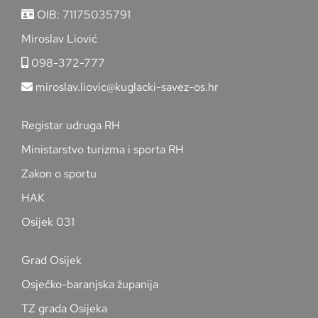
OIB: 71175035791
Miroslav Liović
098-372-777
miroslav.liovic@kuglacki-savez-os.hr
Registar udruga RH
Ministarstvo turizma i sporta RH
Zakon o sportu
HAK
Osijek 031
Grad Osijek
Osječko-baranjska županija
TZ grada Osijeka