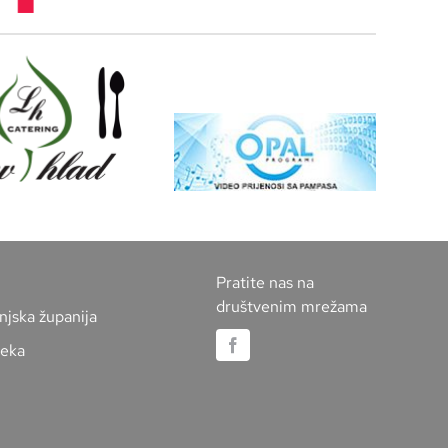
Pratite nas na
društvenim mrežama
njska županija
jeka