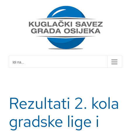
Skip
to
content
Idi na...
Rezultati 2. kola
gradske lige i