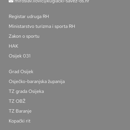
miroslav.liovic@kuglacki-savez-os.hr
Registar udruga RH
Ministarstvo turizma i sporta RH
Zakon o sportu
HAK
Osijek 031
Grad Osijek
Osječko-baranjska županija
TZ grada Osijeka
TZ OBŽ
TZ Baranje
Kopački rit