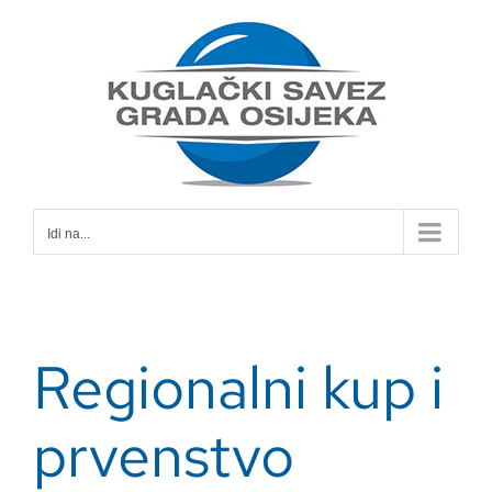
Skip
to
content
Idi na...
Regionalni kup i
prvenstvo