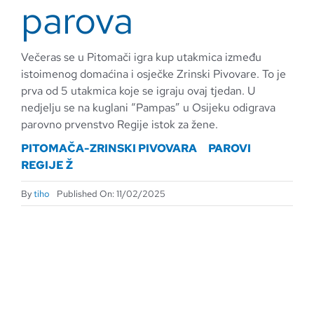
parova
Večeras se u Pitomači igra kup utakmica između
istoimenog domaćina i osječke Zrinski Pivovare. To je
prva od 5 utakmica koje se igraju ovaj tjedan. U
nedjelju se na kuglani “Pampas” u Osijeku odigrava
parovno prvenstvo Regije istok za žene.
PITOMAČA-ZRINSKI PIVOVARA
PAROVI
REGIJE Ž
By
tiho
Published On: 11/02/2025