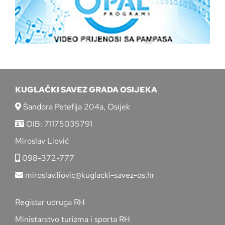
KUGLAČKI SAVEZ GRADA OSIJEKA
Šandora Petefija 204a, Osijek
OIB: 71175035791
Miroslav Liović
098-372-777
miroslav.liovic@kuglacki-savez-os.hr
Registar udruga RH
Ministarstvo turizma i sporta RH