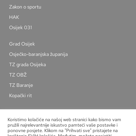
Zakon o sportu
HAK
Osijek 031
Grad Osijek
Osječko-baranjska županija
TZ grada Osijeka
TZ OBŽ
TZ Baranje
Kopački rit
Pratite nas na društvenim mrežama
Koristimo kolačiće na našoj web stranici kako bismo vam
pružili najrelevantnije iskustvo pamteći vaše postavke i
ponovne posjete. Klikom na "Prihvati sve" pristajete na
korištenje SVIH kolačića. Međutim, možete posjetiti