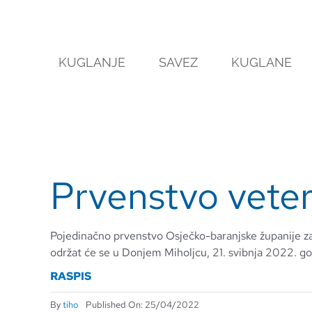
Skip
to
content
KUGLANJE
SAVEZ
KUGLANE
Prvenstvo vete
Pojedinačno prvenstvo Osječko-baranjske županije za
održat će se u Donjem Miholjcu, 21. svibnja 2022. go
RASPIS
By
tiho
Published On: 25/04/2022