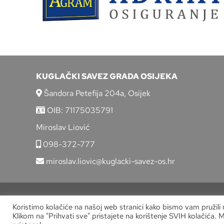
KUGLAČKI SAVEZ GRADA OSIJEKA
Šandora Petefija 204a, Osijek
OIB: 71175035791
Miroslav Liović
098-372-777
miroslav.liovic@kuglacki-savez-os.hr
Koristimo kolačiće na našoj web stranici kako bismo vam pružili
Klikom na "Prihvati sve" pristajete na korištenje SVIH kolačića. 