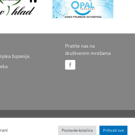
Pratite nas na
društvenim mrežama
njska županija
jeka
rani
Postavke kolačića
Prihvati sve