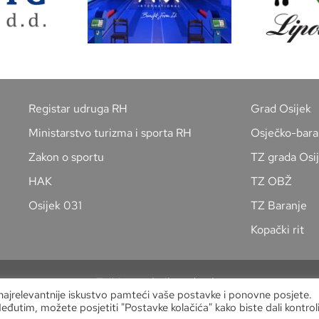
Registar udruga RH
Grad Osijek
Ministarstvo turizma i sporta RH
Osječko-bara
Zakon o sportu
TZ grada Osi
HAK
TZ OBŽ
Osijek 031
TZ Baranje
Kopački rit
Zaštita osobnih podataka
 najrelevantnije iskustvo pamteći vaše postavke i ponovne posjete.
Copyright
Kuglački savez grada Osijeka
Međutim, možete posjetiti "Postavke kolačića" kako biste dali kontroli