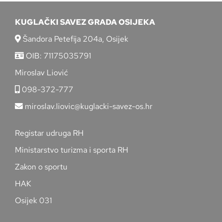
KUGLAČKI SAVEZ GRADA OSIJEKA
Šandora Petefija 204a, Osijek
OIB: 71175035791
Miroslav Liović
098-372-777
miroslav.liovic@kuglacki-savez-os.hr
Registar udruga RH
Ministarstvo turizma i sporta RH
Zakon o sportu
HAK
Osijek 031