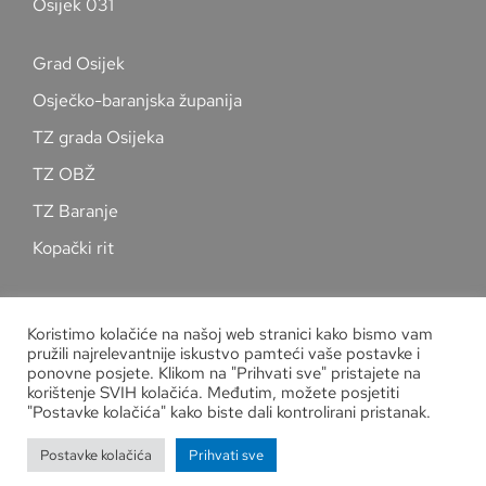
Osijek 031
Grad Osijek
Osječko-baranjska županija
TZ grada Osijeka
TZ OBŽ
TZ Baranje
Kopački rit
Pratite nas na društvenim mrežama
Koristimo kolačiće na našoj web stranici kako bismo vam
pružili najrelevantnije iskustvo pamteći vaše postavke i
ponovne posjete. Klikom na "Prihvati sve" pristajete na
korištenje SVIH kolačića. Međutim, možete posjetiti
"Postavke kolačića" kako biste dali kontrolirani pristanak.
Zaštita osobnih podataka
Postavke kolačića
Prihvati sve
Copyright
Kuglački savez grada Osijeka