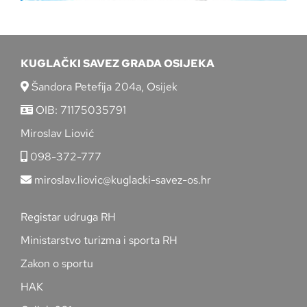
KUGLAČKI SAVEZ GRADA OSIJEKA
Šandora Petefija 204a, Osijek
OIB: 71175035791
Miroslav Liović
098-372-777
miroslav.liovic@kuglacki-savez-os.hr
Registar udruga RH
Ministarstvo turizma i sporta RH
Zakon o sportu
HAK